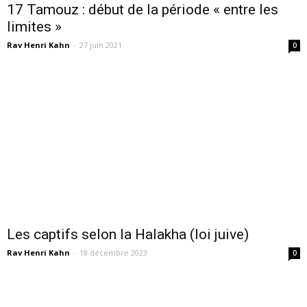
17 Tamouz : début de la période « entre les
limites »
Rav Henri Kahn
-
27 juin 2021
0
Les captifs selon la Halakha (loi juive)
Rav Henri Kahn
-
18 décembre 2023
0