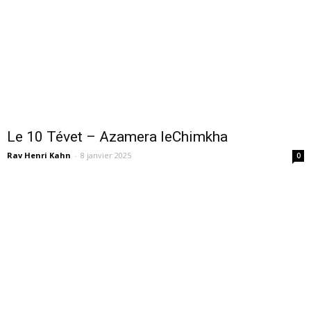
Le 10 Tévet – Azamera leChimkha
Rav Henri Kahn
-
8 janvier 2025
0