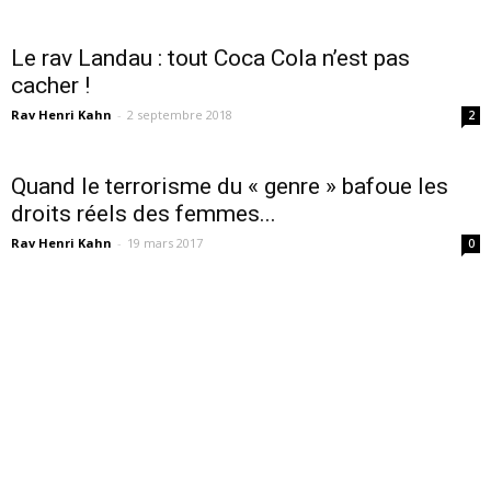
Le rav Landau : tout Coca Cola n’est pas
cacher !
Rav Henri Kahn
-
2 septembre 2018
2
Quand le terrorisme du « genre » bafoue les
droits réels des femmes...
Rav Henri Kahn
-
19 mars 2017
0