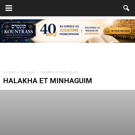
Accueil
Vie Juive
Halakha et minhaguim
HALAKHA ET MINHAGUIM