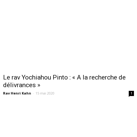
Le rav Yochiahou Pinto : « A la recherche de
délivrances »
Rav Henri Kahn
-
15 mai 2020
1