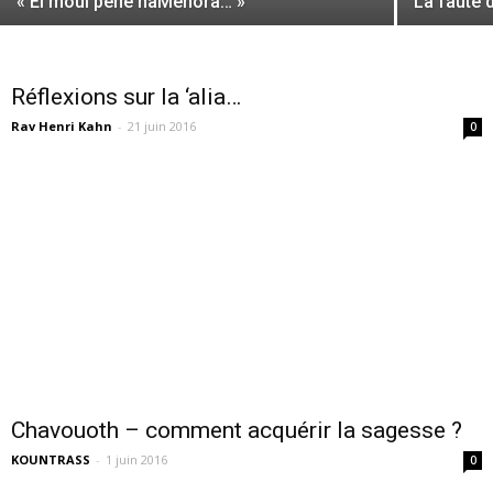
« El moul pené haMenora… »
La faute 
Réflexions sur la ‘alia…
Rav Henri Kahn
-
21 juin 2016
0
Chavouoth – comment acquérir la sagesse ?
KOUNTRASS
-
1 juin 2016
0