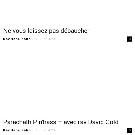
Ne vous laissez pas débaucher
Rav Henri Kahn
-
8 juillet 2020
0
Parachath Pin’hass – avec rav David Gold
Rav Henri Kahn
-
7 juillet 2020
0