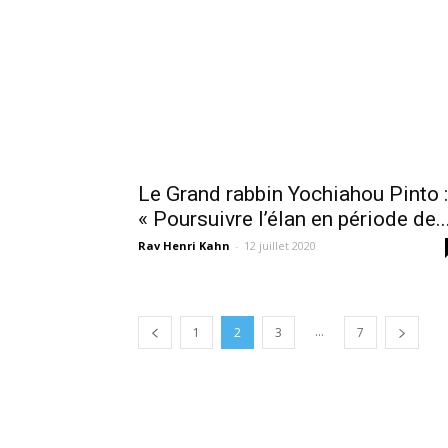
Le Grand rabbin Yochiahou Pinto :
« Poursuivre l’élan en période de..
Rav Henri Kahn
-
12 juillet 2020
...
1
2
3
7