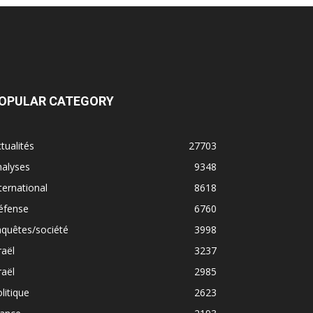
OPULAR CATEGORY
tualités
27703
nalyses
9348
ternational
8618
éfense
6760
quêtes/société
3998
raël
3237
raël
2985
litique
2623