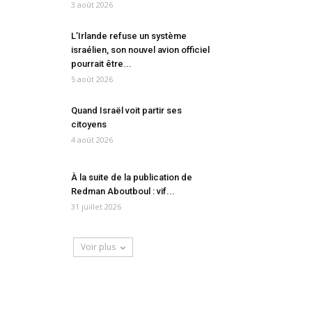
3 août 2026
L’Irlande refuse un système
israélien, son nouvel avion officiel
pourrait être...
5 août 2026
Quand Israël voit partir ses
citoyens
4 août 2026
À la suite de la publication de
Redman Aboutboul : vif...
31 juillet 2026
Voir plus