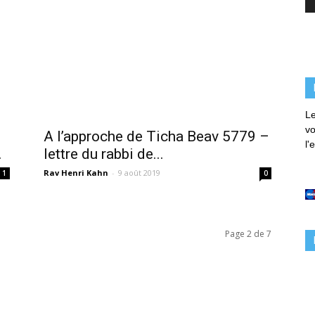
Le
vo
A l’approche de Ticha Beav 5779 –
l'
.
lettre du rabbi de...
Rav Henri Kahn
-
9 août 2019
1
0
Page 2 de 7