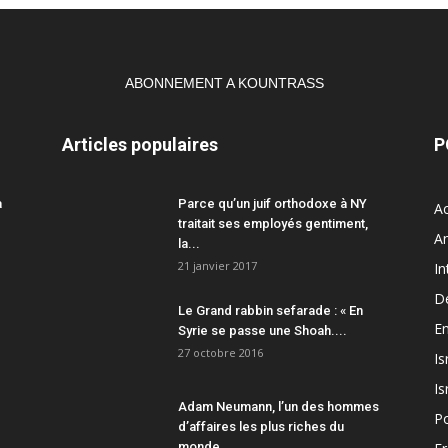
ABONNEMENT A KOUNTRASS
Articles populaires
P
a
Parce qu’un juif orthodoxe à NY
Ac
traitait ses employés gentiment,
A
la...
21 janvier 2017
In
D
Le Grand rabbin sefarade : « En
En
Syrie se passe une Shoah....
27 octobre 2016
Is
Is
Adam Neumann, l’un des hommes
Po
d’affaires les plus riches du
monde,...