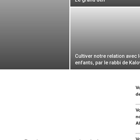
Cultiver notre relation avec 
enfants, par le rabbi de Kalo
V
de
V
no
Al
V