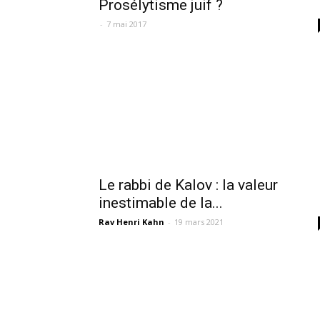
Prosélytisme juif ?
-
7 mai 2017
Le rabbi de Kalov : la valeur
inestimable de la...
Rav Henri Kahn
-
19 mars 2021