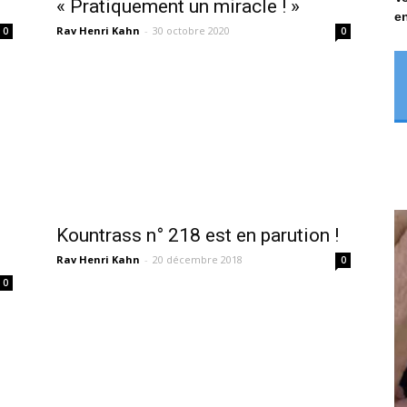
« Pratiquement un miracle ! »
en
Rav Henri Kahn
-
30 octobre 2020
0
0
Kountrass n° 218 est en parution !
Rav Henri Kahn
-
20 décembre 2018
0
0