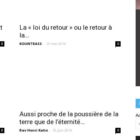
t
La « loi du retour » ou le retour à
la...
KOUNTRASS
-
19 mai 2016
0
0
Aussi proche de la poussière de la
Ad
terre que de l’éternité…
Rav Henri Kahn
-
10 juin 2016
0
0