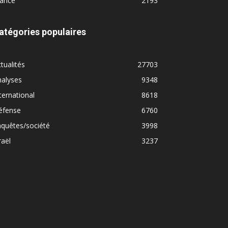
rance
2193
atégories populaires
tualités
27703
nalyses
9348
ternational
8618
éfense
6760
quêtes/société
3998
raël
3237