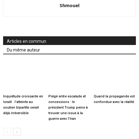
Shmouel
Articles en commun
Du même auteur
Inquiétude croissante en
Piégé entre escalade et
Quand la propagande est
Israël : l’atteinte au
concessions : le
confondue avec la réalité
soutien bipartite serait
président Trump peine à
déjà irréversible
trouver une issue à la
guerre avec l’Iran