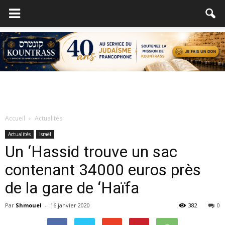
Accueil
Actualités
Actualités
Israël
Un ‘Hassid trouve un sac
contenant 34000 euros près
de la gare de ‘Haïfa
Par
Shmouel
-
16 janvier 2020
382
0