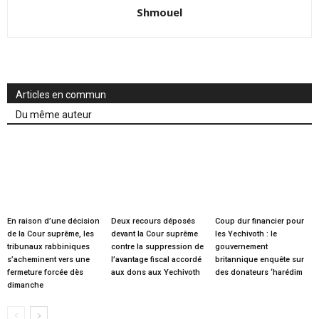
Shmouel
Articles en commun
Du même auteur
En raison d’une décision
Deux recours déposés
Coup dur financier pour
de la Cour suprême, les
devant la Cour suprême
les Yechivoth : le
tribunaux rabbiniques
contre la suppression de
gouvernement
s’acheminent vers une
l’avantage fiscal accordé
britannique enquête sur
fermeture forcée dès
aux dons aux Yechivoth
des donateurs ‘harédim
dimanche