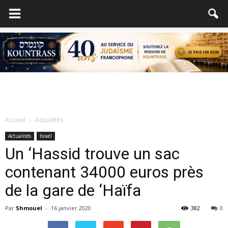
Accueil
Actualités
Actualités
Israël
Un ‘Hassid trouve un sac
contenant 34000 euros près
de la gare de ‘Haïfa
Par
Shmouel
-
16 janvier 2020
382
0