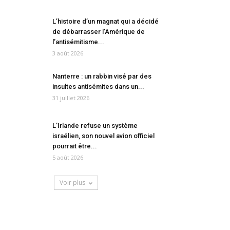
L’histoire d’un magnat qui a décidé
de débarrasser l’Amérique de
l’antisémitisme...
3 août 2026
Nanterre : un rabbin visé par des
insultes antisémites dans un...
31 juillet 2026
L’Irlande refuse un système
israélien, son nouvel avion officiel
pourrait être...
5 août 2026
Voir plus