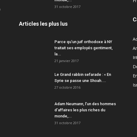
F
31 octobre 2017
a
C
Articles les plus lus
Ac
Parce qu’un juif orthodoxe à NY
A
traitait ses employés gentiment,
la...
In
21 janvier 2017
D
Le Grand rabbin sefarade : « En
En
Syrie se passe une Shoah....
Is
27 octobre 2016
Adam Neumann, l’un des hommes
d’affaires les plus riches du
monde,...
31 octobre 2017