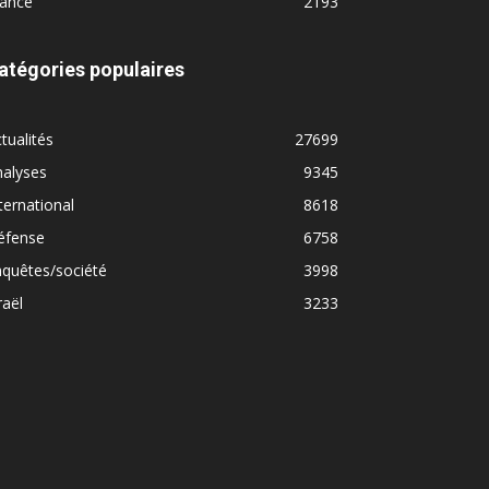
rance
2193
atégories populaires
tualités
27699
nalyses
9345
ternational
8618
éfense
6758
quêtes/société
3998
raël
3233