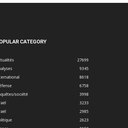
OPULAR CATEGORY
tualités
27699
nalyses
9345
ternational
8618
éfense
6758
quêtes/société
3998
raël
3233
raël
2985
litique
2623