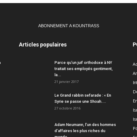
ABONNEMENT A KOUNTRASS
Articles populaires
P
a
Parce qu’un juif orthodoxe à NY
Ac
traitait ses employés gentiment,
A
la...
21 janvier 2017
In
D
Le Grand rabbin sefarade : « En
En
Syrie se passe une Shoah....
27 octobre 2016
Is
Is
Adam Neumann, l’un des hommes
Po
d’affaires les plus riches du
monde,...