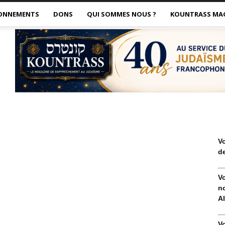
ONNEMENTS
DONS
QUI SOMMES NOUS ?
KOUNTRASS MA
V
de
V
no
Al
V