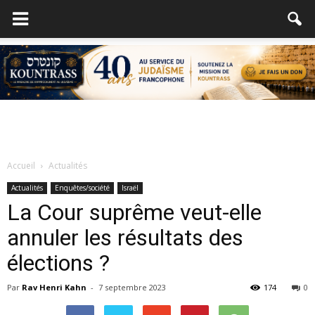
Accueil
Actualités
Actualités
Enquêtes/société
Israël
La Cour suprême veut-elle
annuler les résultats des
élections ?
Par
Rav Henri Kahn
-
7 septembre 2023
174
0