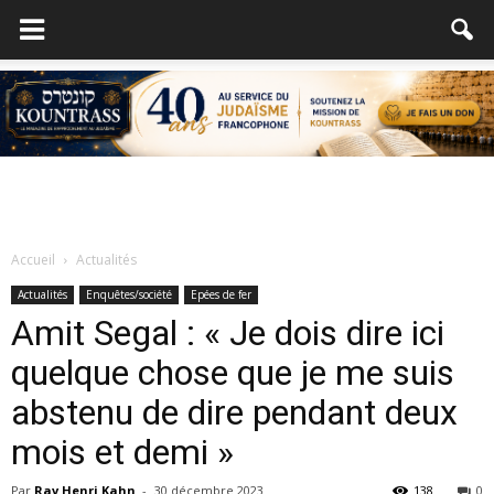
Accueil
Actualités
Actualités
Enquêtes/société
Epées de fer
Amit Segal : « Je dois dire ici
quelque chose que je me suis
abstenu de dire pendant deux
mois et demi »
Par
Rav Henri Kahn
-
30 décembre 2023
138
0