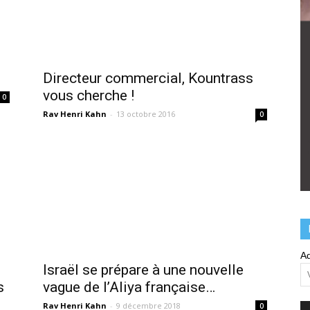
Directeur commercial, Kountrass
vous cherche !
0
Rav Henri Kahn
-
13 octobre 2016
0
Ad
Israël se prépare à une nouvelle
s
vague de l’Aliya française…
Rav Henri Kahn
-
9 décembre 2018
0