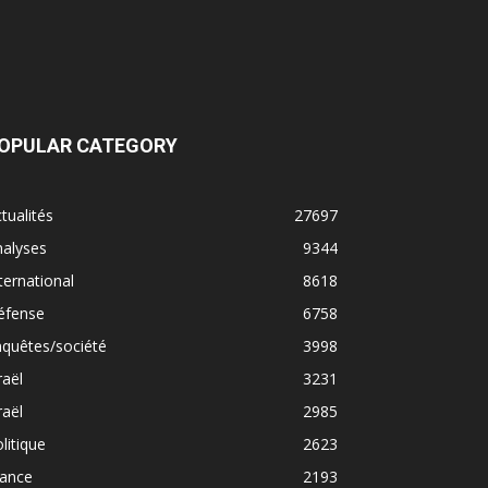
OPULAR CATEGORY
tualités
27697
nalyses
9344
ternational
8618
éfense
6758
quêtes/société
3998
raël
3231
raël
2985
litique
2623
rance
2193