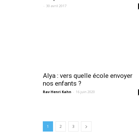
-
30 avril 2017
Alya : vers quelle école envoyer
nos enfants ?
Rav Henri Kahn
-
16 juin 2020
1
2
3