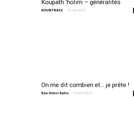
Koupath ‘holim – généralités
KOUNTRASS
-
16 mai 2016
On me dit combien et… je prête !
Rav Henri Kahn
-
16 avril 2019