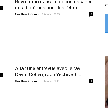
Révolution dans la reconnaissance
en
des diplômes pour les ‘Olim
0
Rav Henri Kahn
-
17 février 2025
0
Alia : une entrevue avec le rav
David Cohen, roch Yechivath...
0
Rav Henri Kahn
-
13 février 2019
0