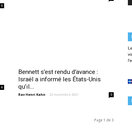
0
Le
vo
l'
Bennett s’est rendu d’avance :
Israël a informé les États-Unis
qu’il...
6
Rav Henri Kahn
-
26 novembre 2021
0
Page 1 de 3