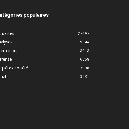
atégories populaires
tualités
27697
nalyses
9344
ternational
8618
éfense
6758
quêtes/société
3998
raël
3231