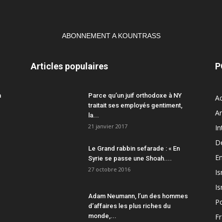
ABONNEMENT A KOUNTRASS
Articles populaires
P
a
Parce qu’un juif orthodoxe à NY
Ac
traitait ses employés gentiment,
A
la...
21 janvier 2017
In
D
Le Grand rabbin sefarade : « En
En
Syrie se passe une Shoah....
27 octobre 2016
Is
Is
Adam Neumann, l’un des hommes
Po
d’affaires les plus riches du
monde,...
F