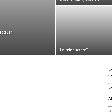
Aucun
La reine Ashraï
V
de
V
no
Al
V