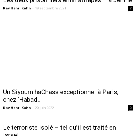
Rav Henri Kahn
-
19 septembre 2021
2
Un Siyoum haChass exceptionnel à Paris,
chez ‘Habad…
Rav Henri Kahn
-
20 juin 2022
0
Le terroriste isolé – tel qu’il est traité en
Israël