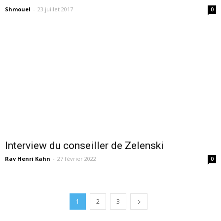
Shmouel
-
23 juillet 2017
0
Interview du conseiller de Zelenski
Rav Henri Kahn
-
27 février 2022
0
1
2
3