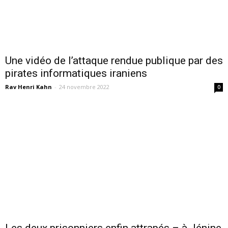
Une vidéo de l’attaque rendue publique par des
pirates informatiques iraniens
Rav Henri Kahn
-
24 novembre 2022
0
Les deux prisonniers enfin attrapés – à Jénine