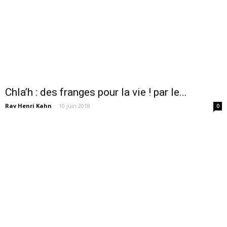
Chla’h : des franges pour la vie ! par le...
Rav Henri Kahn
-
10 juin 2018
0