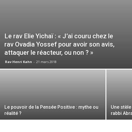
Le rav Elie Yichaï : « J’ai couru chez le
rav Ovadia Yossef pour avoir son avis,
attaquer le réacteur, ou non ? »
Rav Henri Kahn
-
21 mars 2018
Le pouvoir de la Pensée Positive : mythe ou
Une stèle
réalité ?
rabbi Abr