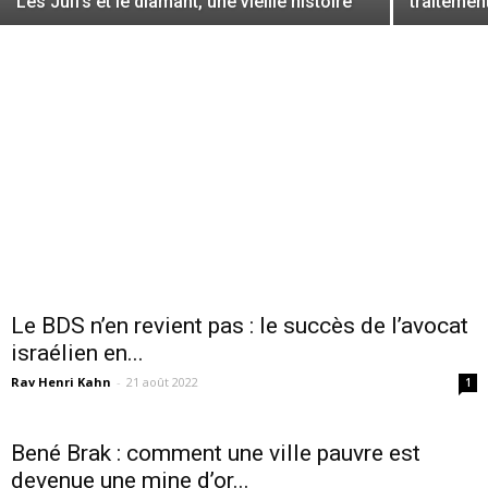
Les Juifs et le diamant, une vieille histoire
traitement
Le BDS n’en revient pas : le succès de l’avocat
israélien en...
Rav Henri Kahn
-
21 août 2022
1
Bené Brak : comment une ville pauvre est
devenue une mine d’or...