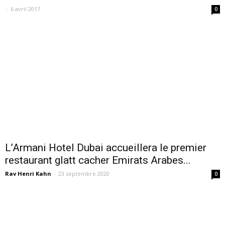
-
6 avril 2017
0
L’Armani Hotel Dubai accueillera le premier
restaurant glatt cacher Emirats Arabes...
Rav Henri Kahn
-
23 septembre 2020
0