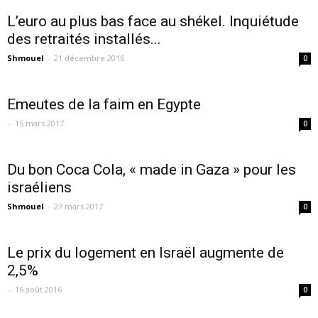
L’euro au plus bas face au shékel. Inquiétude
des retraités installés...
Shmouel
-
21 décembre 2016
0
Emeutes de la faim en Egypte
-
15 mars 2017
0
Du bon Coca Cola, « made in Gaza » pour les
israéliens
Shmouel
-
27 mars 2017
0
Le prix du logement en Israël augmente de
2,5%
-
16 août 2016
0