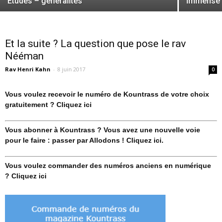
Etudes – généralités
immense t
Et la suite ? La question que pose le rav
Nééman
Rav Henri Kahn
-
8 juin 2017
0
Vous voulez recevoir le numéro de Kountrass de votre choix
gratuitement ? Cliquez ici
Vous abonner à Kountrass ? Vous avez une nouvelle voie
pour le faire : passer par Allodons ! Cliquez ici.
Vous voulez commander des numéros anciens en numérique
? Cliquez ici